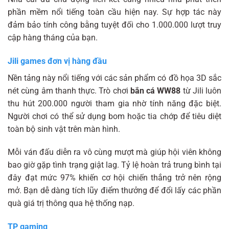
phần mềm nổi tiếng toàn cầu hiện nay. Sự hợp tác này
đảm bảo tính công bằng tuyệt đối cho 1.000.000 lượt truy
cập hàng tháng của bạn.
Jili games đơn vị hàng đầu
Nền tảng này nổi tiếng với các sản phẩm có đồ họa 3D sắc
nét cùng âm thanh thực. Trò chơi
bắn cá WW88
từ Jili luôn
thu hút 200.000 người tham gia nhờ tính năng đặc biệt.
Người chơi có thể sử dụng bom hoặc tia chớp để tiêu diệt
toàn bộ sinh vật trên màn hình.
Mỗi ván đấu diễn ra vô cùng mượt mà giúp hội viên không
bao giờ gặp tình trạng giật lag. Tỷ lệ hoàn trả trung bình tại
đây đạt mức 97% khiến cơ hội chiến thắng trở nên rộng
mở. Bạn dễ dàng tích lũy điểm thưởng để đổi lấy các phần
quà giá trị thông qua hệ thống nạp.
TP gaming