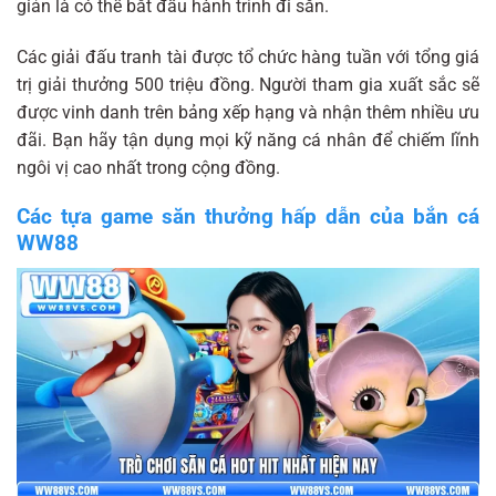
giản là có thể bắt đầu hành trình đi săn.
Các giải đấu tranh tài được tổ chức hàng tuần với tổng giá
trị giải thưởng 500 triệu đồng. Người tham gia xuất sắc sẽ
được vinh danh trên bảng xếp hạng và nhận thêm nhiều ưu
đãi. Bạn hãy tận dụng mọi kỹ năng cá nhân để chiếm lĩnh
ngôi vị cao nhất trong cộng đồng.
Các tựa game săn thưởng hấp dẫn của bắn cá
WW88