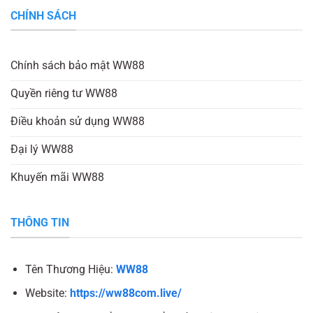
CHÍNH SÁCH
Chính sách bảo mật WW88
Quyền riêng tư WW88
Điều khoản sử dụng WW88
Đại lý WW88
Khuyến mãi WW88
THÔNG TIN
Tên Thương Hiệu:
WW88
Website:
https://ww88com.live/