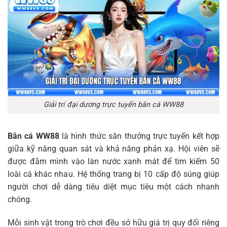
Giải trí đại dương trực tuyến bắn cá WW88
Bắn cá WW88
là hình thức săn thưởng trực tuyến kết hợp
giữa kỹ năng quan sát và khả năng phản xạ. Hội viên sẽ
được đắm mình vào làn nước xanh mát để tìm kiếm 50
loài cá khác nhau. Hệ thống trang bị 10 cấp độ súng giúp
người chơi dễ dàng tiêu diệt mục tiêu một cách nhanh
chóng.
Mỗi sinh vật trong trò chơi đều sở hữu giá trị quy đổi riêng