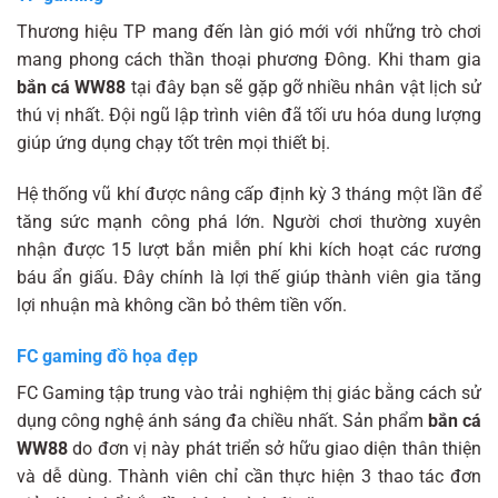
Thương hiệu TP mang đến làn gió mới với những trò chơi
mang phong cách thần thoại phương Đông. Khi tham gia
bắn cá WW88
tại đây bạn sẽ gặp gỡ nhiều nhân vật lịch sử
thú vị nhất. Đội ngũ lập trình viên đã tối ưu hóa dung lượng
giúp ứng dụng chạy tốt trên mọi thiết bị.
Hệ thống vũ khí được nâng cấp định kỳ 3 tháng một lần để
tăng sức mạnh công phá lớn. Người chơi thường xuyên
nhận được 15 lượt bắn miễn phí khi kích hoạt các rương
báu ẩn giấu. Đây chính là lợi thế giúp thành viên gia tăng
lợi nhuận mà không cần bỏ thêm tiền vốn.
FC gaming đồ họa đẹp
FC Gaming tập trung vào trải nghiệm thị giác bằng cách sử
dụng công nghệ ánh sáng đa chiều nhất. Sản phẩm
bắn cá
WW88
do đơn vị này phát triển sở hữu giao diện thân thiện
và dễ dùng. Thành viên chỉ cần thực hiện 3 thao tác đơn