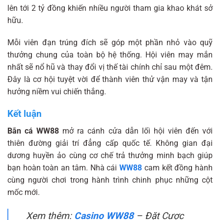
lên tới 2 tỷ đồng khiến nhiều người tham gia khao khát sở
hữu.
Mỗi viên đạn trúng đích sẽ góp một phần nhỏ vào quỹ
thưởng chung của toàn bộ hệ thống. Hội viên may mắn
nhất sẽ nổ hũ và thay đổi vị thế tài chính chỉ sau một đêm.
Đây là cơ hội tuyệt vời để thành viên thử vận may và tận
hưởng niềm vui chiến thắng.
Kết luận
Bắn cá WW88
mở ra cánh cửa dẫn lối hội viên đến với
thiên đường giải trí đẳng cấp quốc tế. Không gian đại
dương huyền ảo cùng cơ chế trả thưởng minh bạch giúp
bạn hoàn toàn an tâm. Nhà cái
WW88
cam kết đồng hành
cùng người chơi trong hành trình chinh phục những cột
mốc mới.
Xem thêm:
Casino WW88
– Đặt Cược